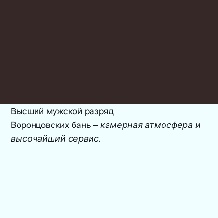
2 русские парные
Приносить с собой напитки и еду запрещено
Первого
мужского разряда
Высший мужской разряд
Воронцовских бань –
камерная
атмосфера
и
высочайший
сервис.